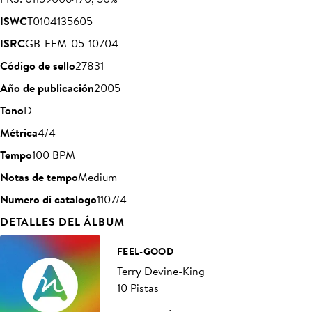
ISWC
T0104135605
ISRC
GB-FFM-05-10704
Código de sello
27831
Año de publicación
2005
Tono
D
Métrica
4/4
Tempo
100 BPM
Notas de tempo
Medium
Numero di catalogo
1107/4
DETALLES DEL ÁLBUM
FEEL-GOOD
Terry Devine-King
10 Pistas