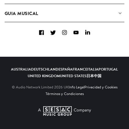
Conozca a nuestro equipo
Listas de Reproducción
GUIA MUSICAL
Candidaturas Nuevos Compositores
Álbumes
FAQ
Cómo usamos la IA
Colecciones
Facebook
Twitter
Instagram
YouTube
LinkedIn
Contacto
Top 20
AUSTRALIA
DEUTSCHLAND
ESPAÑA
FRANCE
ITALIA
PORTUGAL
UNITED KINGDOM
UNITED STATES
日本
中国
© Audio Network Limited
2026
UK
Info Legal
Privacidad y Cookies
Términos y Condiciones
A SESAC Company