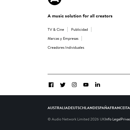
A music solution for all creators
TV & Cine
Publicidad
Marcas y Empresas
Creadores Individuales
Facebook
Twitter
Instagram
YouTube
LinkedIn
AUSTRALIA
DEUTSCHLAND
ESPAÑA
FRANCE
IT
© Audio Network Limited
2026
UK
Info Legal
Priva