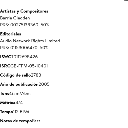
Artistas y Compositores
Barrie Gledden
PRS: 00275138360, 50%
Editoriales
Audio Network Rights Limited
PRS: 01159006470, 50%
ISWC
T0112698426
ISRC
GB-FFM-05-10401
Código de sello
27831
Año de publicación
2005
Tono
G#m/Abm
Métrica
4/4
Tempo
112 BPM
Notas de tempo
Fast