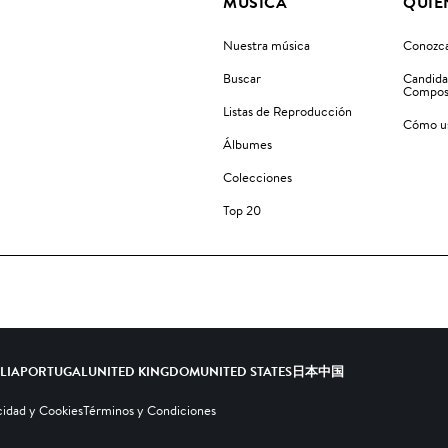
MÚSICA
QUIÉ
Nuestra música
Conozca
Buscar
Candida
Compos
Listas de Reproducción
Cómo us
Álbumes
Colecciones
Top 20
ALIA
PORTUGAL
UNITED KINGDOM
UNITED STATES
日本
中国
cidad y Cookies
Términos y Condiciones