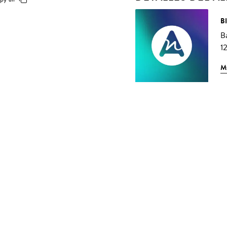
B
B
12
M