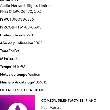
Audio Network Rights Limited
PRS: 01159006470, 50%
ISWC
T0100886336
ISRC
GB-FFM-03-05915
Código de sello
27831
Año de publicación
2003
Tono
Eb/D#
Métrica
4/4
Tempo
114 BPM
Notas de tempo
Medium
Numero di catalogo
1059/15
DETALLES DEL ÁLBUM
COMEDY, SILENT MOVIES, PIANO
Paul Mottram