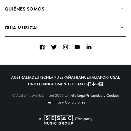
Nuestra música
QUIÉNES SOMOS
Buscar
Conozca a nuestro equipo
Listas de Reproducción
GUIA MUSICAL
Candidaturas Nuevos Compositores
Álbumes
FAQ
Cómo usamos la IA
Colecciones
Facebook
Twitter
Instagram
YouTube
LinkedIn
Contacto
Top 20
AUSTRALIA
DEUTSCHLAND
ESPAÑA
FRANCE
ITALIA
PORTUGAL
UNITED KINGDOM
UNITED STATES
日本
中国
© Audio Network Limited
2026
UK
Info Legal
Privacidad y Cookies
Términos y Condiciones
A SESAC Company