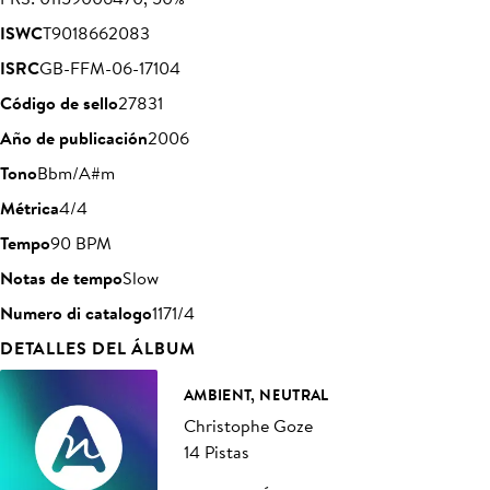
ISWC
T9018662083
ISRC
GB-FFM-06-17104
Código de sello
27831
Año de publicación
2006
Tono
Bbm/A#m
Métrica
4/4
Tempo
90 BPM
Notas de tempo
Slow
Numero di catalogo
1171/4
DETALLES DEL ÁLBUM
AMBIENT, NEUTRAL
Christophe Goze
14 Pistas