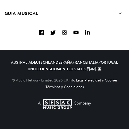
Conozca a nuestro equipo
Listas de Reproducción
GUIA MUSICAL
Candidaturas Nuevos Compositores
Álbumes
FAQ
Cómo usamos la IA
Colecciones
Facebook
Twitter
Instagram
YouTube
LinkedIn
Contacto
Top 20
AUSTRALIA
DEUTSCHLAND
ESPAÑA
FRANCE
ITALIA
PORTUGAL
UNITED KINGDOM
UNITED STATES
日本
中国
© Audio Network Limited
2026
UK
Info Legal
Privacidad y Cookies
Términos y Condiciones
A SESAC Company