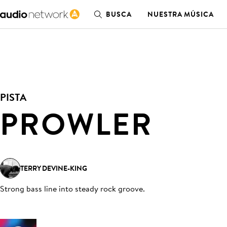
BUSCA
NUESTRA MÚSICA
PISTA
PROWLER
TERRY DEVINE-KING
Strong bass line into steady rock groove
.