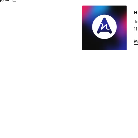
H
T
11
M