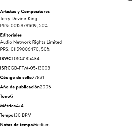
Artistas y Compositores
Terry Devine-King
PRS: 00159791619, 50%
Editoriales
Audio Network Rights Limited
PRS: 01159006470, 50%
ISWC
T0104135434
ISRC
GB-FFM-05-13008
Código de sello
27831
Año de publicación
2005
Tono
G
Métrica
4/4
Tempo
130 BPM
Notas de tempo
Medium