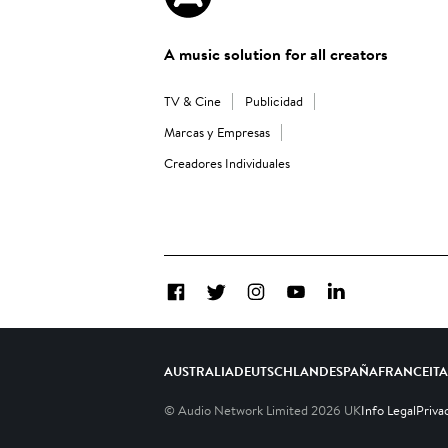
A music solution for all creators
TV & Cine
Publicidad
Marcas y Empresas
Creadores Individuales
Facebook
Twitter
Instagram
YouTube
LinkedIn
AUSTRALIA
DEUTSCHLAND
ESPAÑA
FRANCE
IT
© Audio Network Limited
2026
UK
Info Legal
Priva