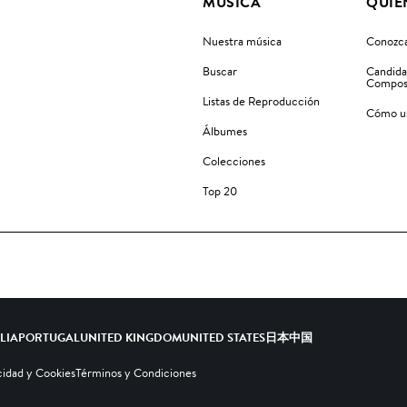
MÚSICA
QUIÉ
Nuestra música
Conozca
Buscar
Candida
Compos
Listas de Reproducción
Cómo us
Álbumes
Colecciones
Top 20
ALIA
PORTUGAL
UNITED KINGDOM
UNITED STATES
日本
中国
cidad y Cookies
Términos y Condiciones