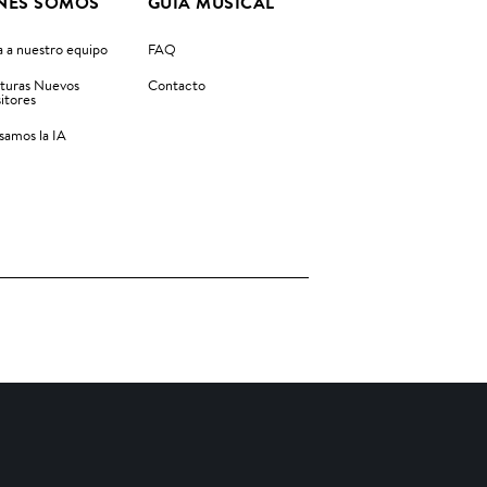
NES SOMOS
GUIA MUSICAL
 a nuestro equipo
FAQ
turas Nuevos
Contacto
itores
amos la IA