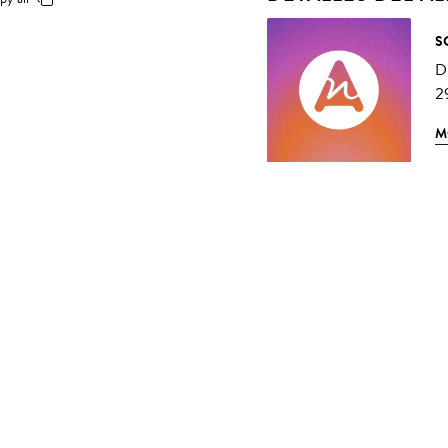
S
D
2
M