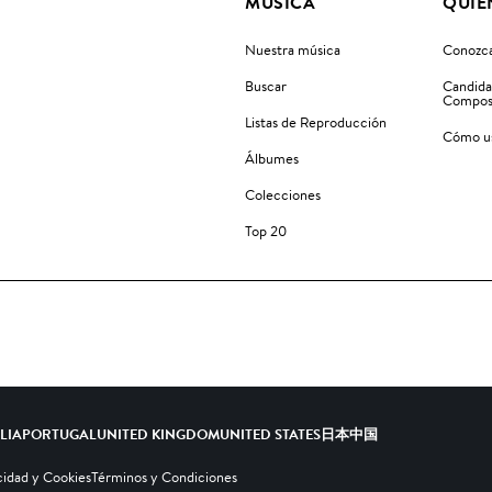
MÚSICA
QUIÉ
Nuestra música
Conozca
Buscar
Candida
Compos
Listas de Reproducción
Cómo us
Álbumes
Colecciones
Top 20
ALIA
PORTUGAL
UNITED KINGDOM
UNITED STATES
日本
中国
cidad y Cookies
Términos y Condiciones