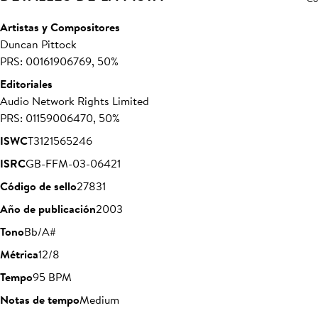
Artistas y Compositores
Duncan Pittock
PRS: 00161906769, 50%
Editoriales
Audio Network Rights Limited
PRS: 01159006470, 50%
ISWC
T3121565246
ISRC
GB-FFM-03-06421
Código de sello
27831
Año de publicación
2003
Tono
Bb/A#
Métrica
12/8
Tempo
95 BPM
Notas de tempo
Medium