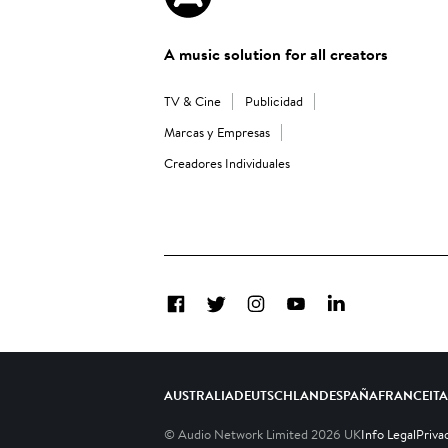
A music solution for all creators
TV & Cine
Publicidad
Marcas y Empresas
Creadores Individuales
Facebook
Twitter
Instagram
YouTube
LinkedIn
AUSTRALIA
DEUTSCHLAND
ESPAÑA
FRANCE
IT
© Audio Network Limited
2026
UK
Info Legal
Priva