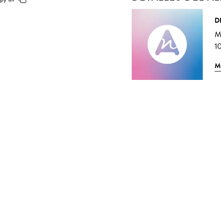
D
M
10
M