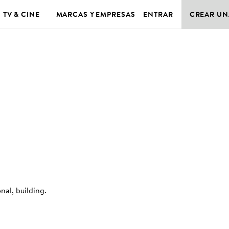
TV & CINE
MARCAS Y EMPRESAS
ENTRAR
CREAR UN
M
nal, building
.