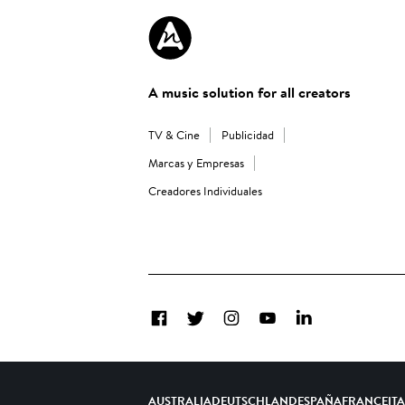
A music solution for all creators
TV & Cine
Publicidad
Marcas y Empresas
Creadores Individuales
Facebook
Twitter
Instagram
YouTube
LinkedIn
AUSTRALIA
DEUTSCHLAND
ESPAÑA
FRANCE
IT