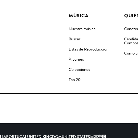
MÚSICA
QUIÉ
Nuestra música
Conozca
Buscar
Candida
Compos
Listas de Reproducción
Cómo us
Álbumes
Colecciones
Top 20
ALIA
PORTUGAL
UNITED KINGDOM
UNITED STATES
日本
中国