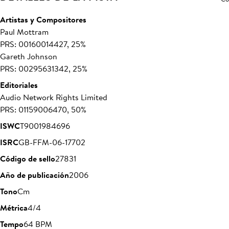
Artistas y Compositores
Paul Mottram
PRS: 00160014427, 25%
Gareth Johnson
PRS: 00295631342, 25%
Editoriales
Audio Network Rights Limited
PRS: 01159006470, 50%
ISWC
T9001984696
ISRC
GB-FFM-06-17702
Código de sello
27831
Año de publicación
2006
Tono
Cm
Métrica
4/4
Tempo
64 BPM