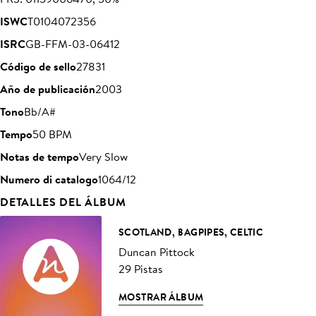
ISWC
T0104072356
ISRC
GB-FFM-03-06412
Código de sello
27831
Año de publicación
2003
Tono
Bb/A#
Tempo
50 BPM
Notas de tempo
Very Slow
Numero di catalogo
1064/12
DETALLES DEL ÁLBUM
SCOTLAND, BAGPIPES, CELTIC
Duncan Pittock
29 Pistas
MOSTRAR ÁLBUM