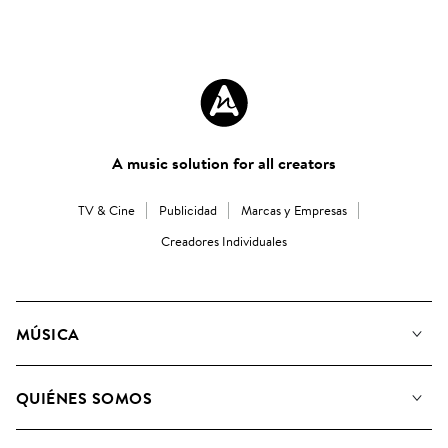
A music solution for all creators
TV & Cine
Publicidad
Marcas y Empresas
Creadores Individuales
MÚSICA
Nuestra música
QUIÉNES SOMOS
Buscar
Conozca a nuestro equipo
Listas de Reproducción