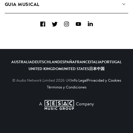
GUIA MUSICAL
Candidaturas Nuevos Compositores
Álbumes
FAQ
Cómo usamos la IA
Colecciones
Facebook
Twitter
Instagram
YouTube
LinkedIn
Contacto
Top 20
AUSTRALIA
DEUTSCHLAND
ESPAÑA
FRANCE
ITALIA
PORTUGAL
UNITED KINGDOM
UNITED STATES
日本
中国
© Audio Network Limited
2026
UK
Info Legal
Privacidad y Cookies
Términos y Condiciones
A SESAC Company