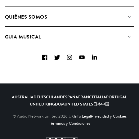
Nuestra música
QUIÉNES SOMOS
Buscar
Conozca a nuestro equipo
Listas de Reproducción
GUIA MUSICAL
Candidaturas Nuevos Compositores
Álbumes
FAQ
Cómo usamos la IA
Colecciones
Facebook
Twitter
Instagram
YouTube
LinkedIn
Contacto
Top 20
AUSTRALIA
DEUTSCHLAND
ESPAÑA
FRANCE
ITALIA
PORTUGAL
UNITED KINGDOM
UNITED STATES
日本
中国
© Audio Network Limited
2026
UK
Info Legal
Privacidad y Cookies
Términos y Condiciones