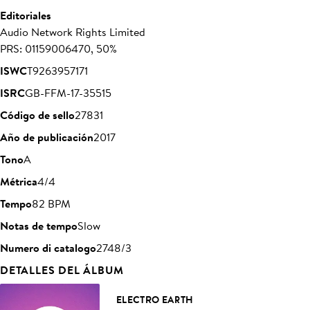
Editoriales
Audio Network Rights Limited
PRS: 01159006470, 50%
ISWC
T9263957171
ISRC
GB-FFM-17-35515
Código de sello
27831
Año de publicación
2017
Tono
A
Métrica
4/4
Tempo
82 BPM
Notas de tempo
Slow
Numero di catalogo
2748/3
DETALLES DEL ÁLBUM
ELECTRO EARTH