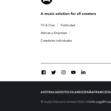
A music solution for all creators
TV & Cine
Publicidad
Marcas y Empresas
Creadores Individuales
Facebook
Twitter
Instagram
YouTube
LinkedIn
AUSTRALIA
DEUTSCHLAND
ESPAÑA
FRANCE
IT
© Audio Network Limited
2026
UK
Info Legal
Priva