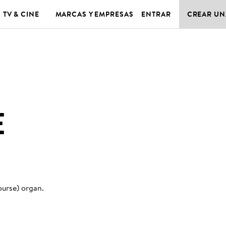
TV & CINE
MARCAS Y EMPRESAS
ENTRAR
CREAR UN
E
course) organ
.