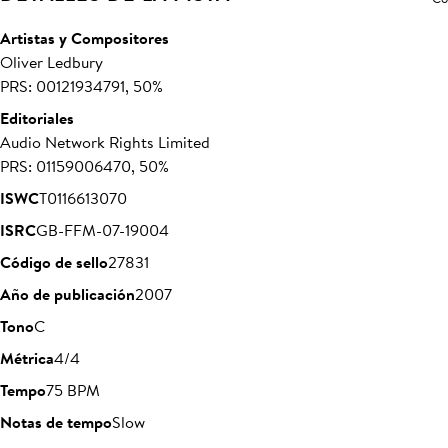
Artistas y Compositores
Oliver Ledbury
PRS: 00121934791, 50%
Editoriales
Audio Network Rights Limited
PRS: 01159006470, 50%
ISWC
T0116613070
ISRC
GB-FFM-07-19004
Código de sello
27831
Año de publicación
2007
Tono
C
Métrica
4/4
Tempo
75 BPM
Notas de tempo
Slow