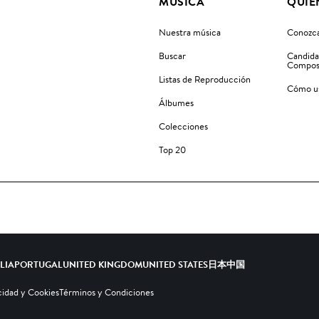
MÚSICA
QUIÉ
Nuestra música
Conozca
Buscar
Candida
Compos
Listas de Reproducción
Cómo us
Álbumes
Colecciones
Top 20
ALIA
PORTUGAL
UNITED KINGDOM
UNITED STATES
日本
中国
cidad y Cookies
Términos y Condiciones