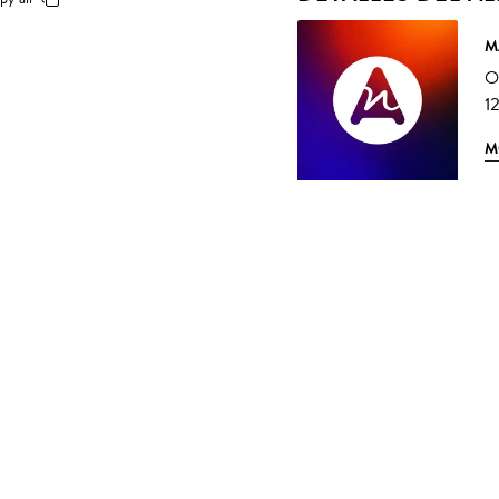
M
O
12
M