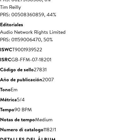
Tim Reilly
PRS: 00508360859, 44%
Editoriales
Audio Network Rights Limited
PRS: 01159006470, 50%
ISWC
T9001939522
ISRC
GB-FFM-07-18201
Código de sello
27831
Año de publicación
2007
Tono
Em
Métrica
5/4
Tempo
90 BPM
Notas de tempo
Medium
Numero di catalogo
1182/1
DETALLES DEL ÁLBUM