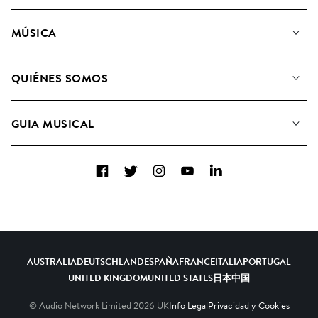
MÚSICA
Nuestra música
QUIÉNES SOMOS
Buscar
Conozca a nuestro equipo
Listas de Reproducción
GUIA MUSICAL
Candidaturas Nuevos Compositores
Álbumes
FAQ
Cómo usamos la IA
Colecciones
Facebook
Twitter
Instagram
YouTube
LinkedIn
Contacto
Top 20
AUSTRALIA
DEUTSCHLAND
ESPAÑA
FRANCE
ITALIA
PORTUGAL
UNITED KINGDOM
UNITED STATES
日本
中国
© Audio Network Limited
2026
UK
Info Legal
Privacidad y Cookies