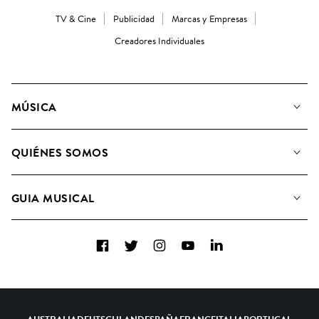
TV & Cine
Publicidad
Marcas y Empresas
Creadores Individuales
MÚSICA
Nuestra música
QUIÉNES SOMOS
Buscar
Conozca a nuestro equipo
Listas de Reproducción
GUIA MUSICAL
Candidaturas Nuevos Compositores
Álbumes
FAQ
Cómo usamos la IA
Colecciones
Facebook
Twitter
Instagram
YouTube
LinkedIn
Contacto
Top 20