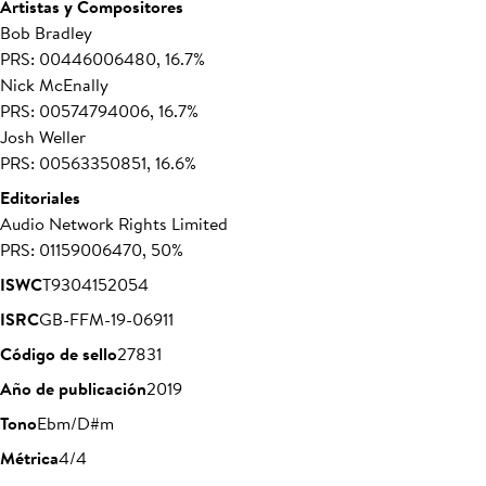
Artistas y Compositores
Bob Bradley
PRS: 00446006480, 16.7%
Nick McEnally
PRS: 00574794006, 16.7%
Josh Weller
PRS: 00563350851, 16.6%
Editoriales
Audio Network Rights Limited
PRS: 01159006470, 50%
ISWC
T9304152054
ISRC
GB-FFM-19-06911
Código de sello
27831
Año de publicación
2019
Tono
Ebm/D#m
Métrica
4/4