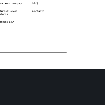
 a nuestro equipo
FAQ
turas Nuevos
Contacto
itores
amos la IA