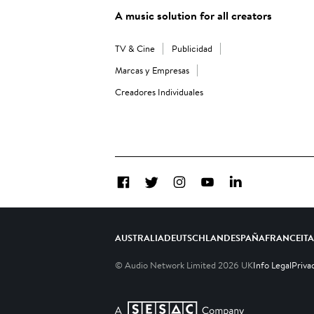
A music solution for all creators
TV & Cine
Publicidad
Marcas y Empresas
Creadores Individuales
Facebook
Twitter
Instagram
YouTube
LinkedIn
AUSTRALIA
DEUTSCHLAND
ESPAÑA
FRANCE
IT
© Audio Network Limited
2026
UK
Info Legal
Priva
A SESAC Company