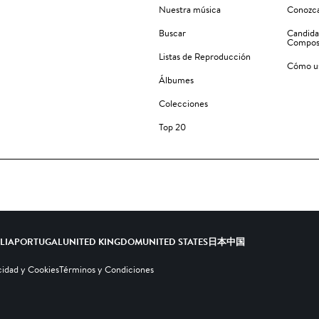
Nuestra música
Conozca
Buscar
Candida
Compos
Listas de Reproducción
Cómo us
Álbumes
Colecciones
Top 20
ALIA
PORTUGAL
UNITED KINGDOM
UNITED STATES
日本
中国
cidad y Cookies
Términos y Condiciones