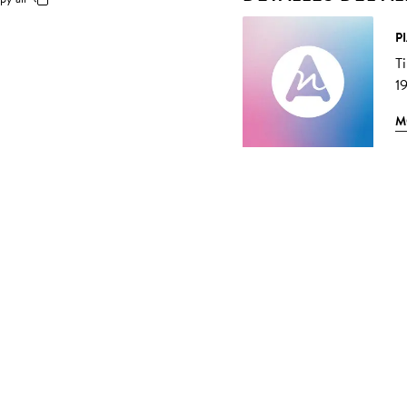
P
T
19
M