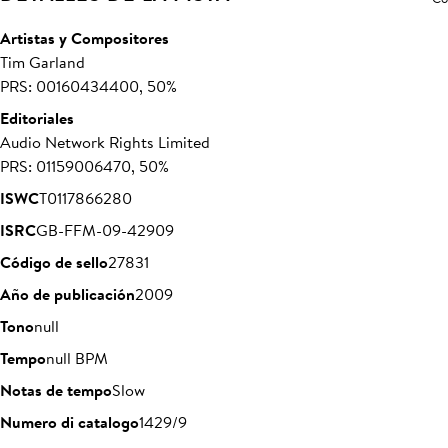
Artistas y Compositores
Tim Garland
PRS: 00160434400, 50%
Editoriales
Audio Network Rights Limited
PRS: 01159006470, 50%
ISWC
T0117866280
ISRC
GB-FFM-09-42909
Código de sello
27831
Año de publicación
2009
Tono
null
Tempo
null BPM
Notas de tempo
Slow
Numero di catalogo
1429/9