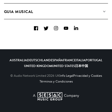
Conozca a nuestro equipo
Listas de Reproducción
GUIA MUSICAL
Candidaturas Nuevos Compositores
Álbumes
FAQ
Cómo usamos la IA
Colecciones
Facebook
Twitter
Instagram
YouTube
LinkedIn
Contacto
Top 20
AUSTRALIA
DEUTSCHLAND
ESPAÑA
FRANCE
ITALIA
PORTUGAL
UNITED KINGDOM
UNITED STATES
日本
中国
© Audio Network Limited
2026
UK
Info Legal
Privacidad y Cookies
Términos y Condiciones
A SESAC Company