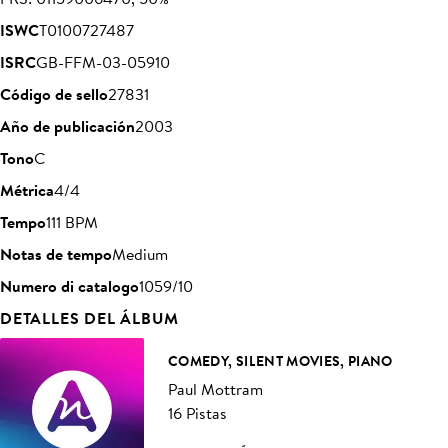
ISWC
T0100727487
ISRC
GB-FFM-03-05910
Código de sello
27831
Año de publicación
2003
Tono
C
Métrica
4/4
Tempo
111 BPM
Notas de tempo
Medium
Numero di catalogo
1059/10
DETALLES DEL ÁLBUM
COMEDY, SILENT MOVIES, PIANO
Paul Mottram
16 Pistas