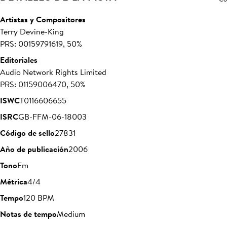
Artistas y Compositores
Terry Devine-King
PRS: 00159791619, 50%
Editoriales
Audio Network Rights Limited
PRS: 01159006470, 50%
ISWC
T0116606655
ISRC
GB-FFM-06-18003
Código de sello
27831
Año de publicación
2006
Tono
Em
Métrica
4/4
Tempo
120 BPM
Notas de tempo
Medium