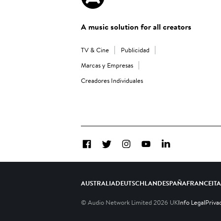
A music solution for all creators
TV & Cine
Publicidad
Marcas y Empresas
Creadores Individuales
Facebook
Twitter
Instagram
YouTube
LinkedIn
AUSTRALIA
DEUTSCHLAND
ESPAÑA
FRANCE
IT
© Audio Network Limited
2026
UK
Info Legal
Priva