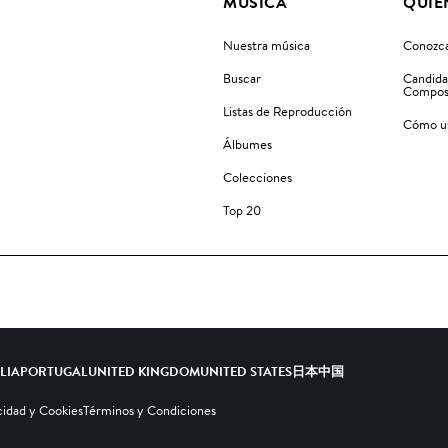
MÚSICA
QUIÉ
Nuestra música
Conozca
Buscar
Candida
Compos
Listas de Reproducción
Cómo us
Álbumes
Colecciones
Top 20
ALIA
PORTUGAL
UNITED KINGDOM
UNITED STATES
日本
中国
cidad y Cookies
Términos y Condiciones