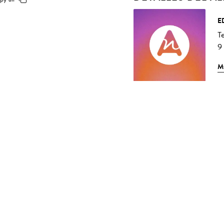
E
T
9
M