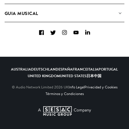
Conozca a nuestro equipo
Listas de Reproducción
GUIA MUSICAL
Candidaturas Nuevos Compositores
Álbumes
FAQ
Cómo usamos la IA
Colecciones
Facebook
Twitter
Instagram
YouTube
LinkedIn
Contacto
Top 20
AUSTRALIA
DEUTSCHLAND
ESPAÑA
FRANCE
ITALIA
PORTUGAL
UNITED KINGDOM
UNITED STATES
日本
中国
© Audio Network Limited
2026
UK
Info Legal
Privacidad y Cookies
Términos y Condiciones
A SESAC Company