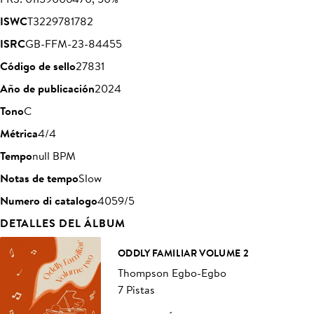
ISWC
T3229781782
ISRC
GB-FFM-23-84455
Código de sello
27831
Año de publicación
2024
Tono
C
Métrica
4/4
Tempo
null BPM
Notas de tempo
Slow
Numero di catalogo
4059/5
DETALLES DEL ÁLBUM
ODDLY FAMILIAR VOLUME 2
Thompson Egbo-Egbo
7 Pistas