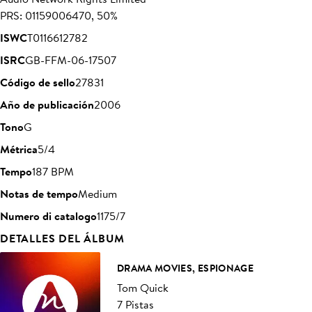
PRS: 01159006470, 50%
ISWC
T0116612782
ISRC
GB-FFM-06-17507
Código de sello
27831
Año de publicación
2006
Tono
G
Métrica
5/4
Tempo
187 BPM
Notas de tempo
Medium
Numero di catalogo
1175/7
DETALLES DEL ÁLBUM
DRAMA MOVIES, ESPIONAGE
Tom Quick
7 Pistas