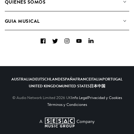
QUIÉNES SOMOS
Buscar
Conozca a nuestro equipo
Listas de Reproducción
GUIA MUSICAL
Candidaturas Nuevos Compositores
Álbumes
FAQ
Cómo usamos la IA
Colecciones
Facebook
Twitter
Instagram
YouTube
LinkedIn
Contacto
Top 20
AUSTRALIA
DEUTSCHLAND
ESPAÑA
FRANCE
ITALIA
PORTUGAL
UNITED KINGDOM
UNITED STATES
日本
中国
© Audio Network Limited
2026
UK
Info Legal
Privacidad y Cookies
Términos y Condiciones
A SESAC Company