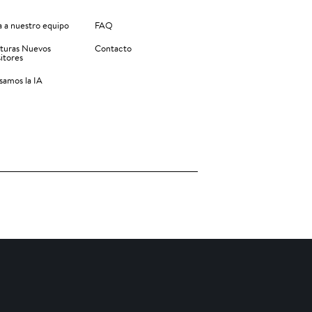
 a nuestro equipo
FAQ
turas Nuevos
Contacto
itores
amos la IA