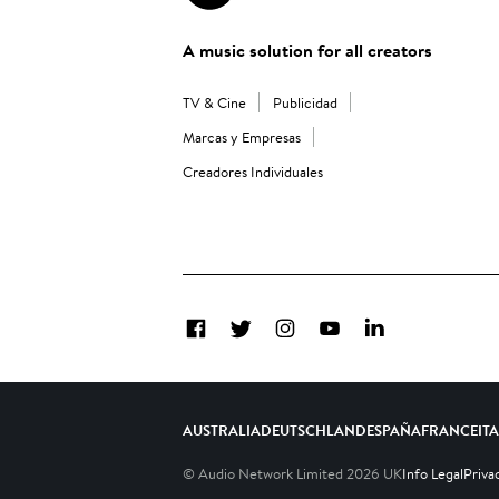
A music solution for all creators
TV & Cine
Publicidad
Marcas y Empresas
Creadores Individuales
Facebook
Twitter
Instagram
YouTube
LinkedIn
AUSTRALIA
DEUTSCHLAND
ESPAÑA
FRANCE
IT
© Audio Network Limited
2026
UK
Info Legal
Priva