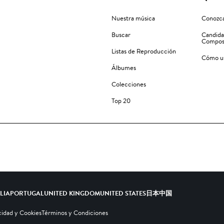
Nuestra música
Conozca
Buscar
Candida
Compos
Listas de Reproducción
Cómo us
Álbumes
Colecciones
Top 20
ALIA
PORTUGAL
UNITED KINGDOM
UNITED STATES
日本
中国
cidad y Cookies
Términos y Condiciones