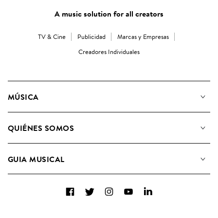
A music solution for all creators
TV & Cine
Publicidad
Marcas y Empresas
Creadores Individuales
MÚSICA
Nuestra música
QUIÉNES SOMOS
Buscar
Conozca a nuestro equipo
Listas de Reproducción
GUIA MUSICAL
Candidaturas Nuevos Compositores
Álbumes
FAQ
Cómo usamos la IA
Colecciones
Facebook
Twitter
Instagram
YouTube
LinkedIn
Contacto
Top 20