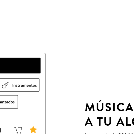
MÚSICA
A TU A