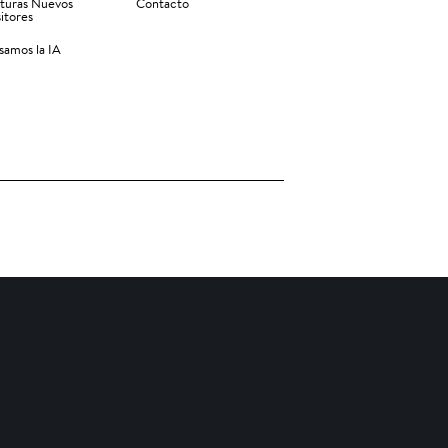
turas Nuevos
Contacto
itores
amos la IA