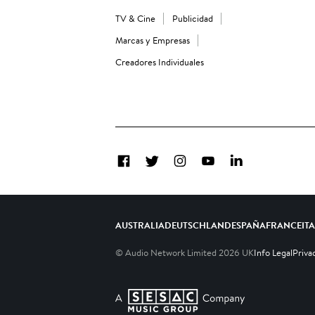
TV & Cine
Publicidad
Marcas y Empresas
Creadores Individuales
Facebook
Twitter
Instagram
YouTube
LinkedIn
AUSTRALIA
DEUTSCHLAND
ESPAÑA
FRANCE
IT
© Audio Network Limited
2026
UK
Info Legal
Priva
A SESAC Company