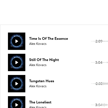
Time Is Of The Essence
2:09
Alex Kovacs
Still Of The Night
3:04
Alex Kovacs
Tungsten Hues
2:38
Alex Kovacs
The Loneliest
3:04
Alex Kovacs