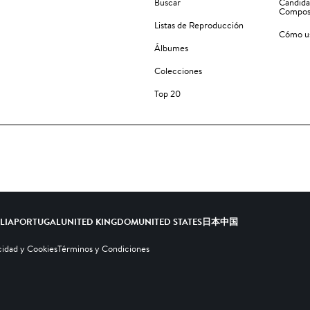
Buscar
Candida
Compos
Listas de Reproducción
Cómo us
Álbumes
Colecciones
Top 20
ALIA
PORTUGAL
UNITED KINGDOM
UNITED STATES
日本
中国
cidad y Cookies
Términos y Condiciones