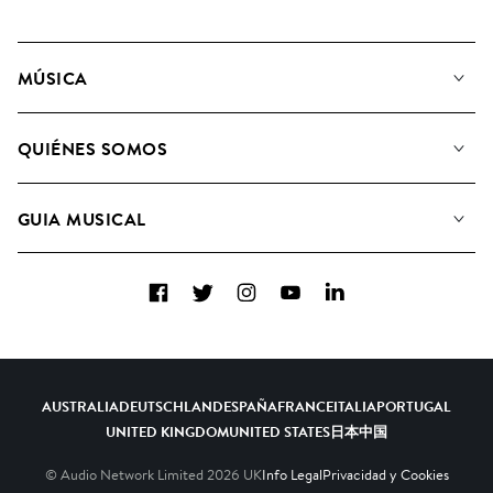
MÚSICA
Nuestra música
QUIÉNES SOMOS
Buscar
Conozca a nuestro equipo
Listas de Reproducción
GUIA MUSICAL
Candidaturas Nuevos Compositores
Álbumes
FAQ
Cómo usamos la IA
Colecciones
Facebook
Twitter
Instagram
YouTube
LinkedIn
Contacto
Top 20
AUSTRALIA
DEUTSCHLAND
ESPAÑA
FRANCE
ITALIA
PORTUGAL
UNITED KINGDOM
UNITED STATES
日本
中国
© Audio Network Limited
2026
UK
Info Legal
Privacidad y Cookies