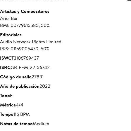
Artistas y Compositores
Ariel Bui
BMI: 00779615585, 50%
Editoriales
Audio Network Rights Limited
PRS: 01159006470, 50%
ISWC
T3106769437
ISRC
GB-FFM-22-56742
Código de sello
27831
Año de publicación
2022
Tono
E
Métrica
4/4
Tempo
116 BPM
Notas de tempo
Medium