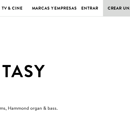
TV & CINE
MARCAS Y EMPRESAS
ENTRAR
CREAR UN
NTASY
 drums, Hammond organ & bass
.