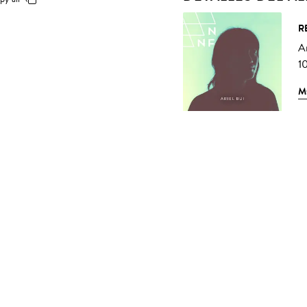
R
Ar
10
M