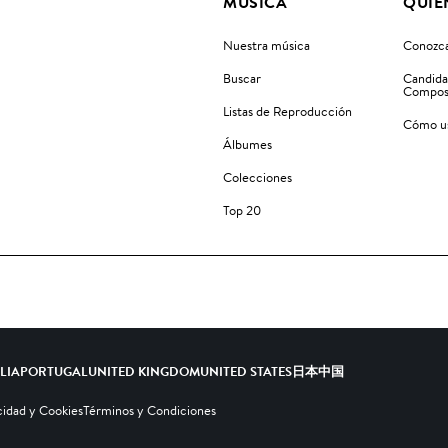
MÚSICA
QUIÉ
Nuestra música
Conozca
Buscar
Candida
Compos
Listas de Reproducción
Cómo us
Álbumes
Colecciones
Top 20
ALIA
PORTUGAL
UNITED KINGDOM
UNITED STATES
日本
中国
cidad y Cookies
Términos y Condiciones