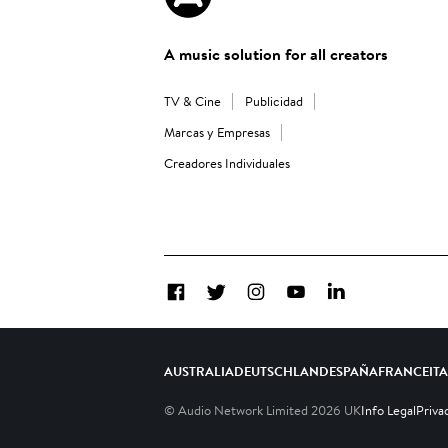
A music solution for all creators
TV & Cine
Publicidad
Marcas y Empresas
Creadores Individuales
Facebook
Twitter
Instagram
YouTube
LinkedIn
AUSTRALIA
DEUTSCHLAND
ESPAÑA
FRANCE
IT
© Audio Network Limited
2026
UK
Info Legal
Priva