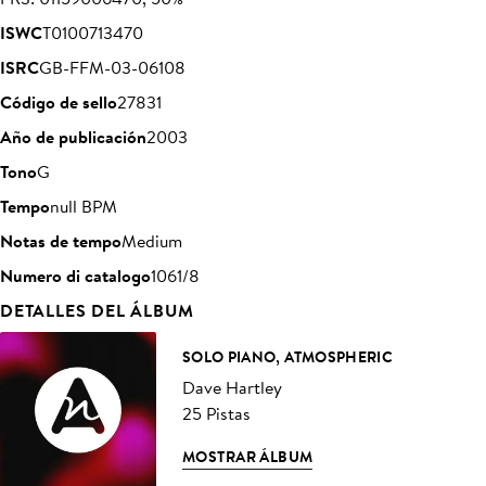
ISWC
T0100713470
ISRC
GB-FFM-03-06108
Código de sello
27831
Año de publicación
2003
Tono
G
Tempo
null BPM
Notas de tempo
Medium
Numero di catalogo
1061/8
DETALLES DEL ÁLBUM
SOLO PIANO, ATMOSPHERIC
Dave Hartley
25 Pistas
MOSTRAR ÁLBUM