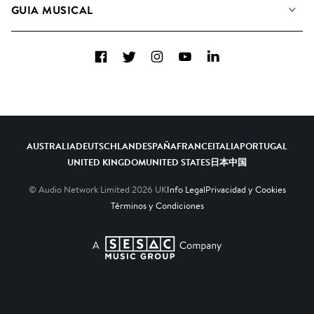
GUIA MUSICAL
Candidaturas Nuevos Compositores
Álbumes
FAQ
Cómo usamos la IA
Colecciones
Facebook
Twitter
Instagram
YouTube
LinkedIn
Contacto
Top 20
AUSTRALIA
DEUTSCHLAND
ESPAÑA
FRANCE
ITALIA
PORTUGAL
UNITED KINGDOM
UNITED STATES
日本
中国
© Audio Network Limited
2026
UK
Info Legal
Privacidad y Cookies
Términos y Condiciones
A SESAC Company