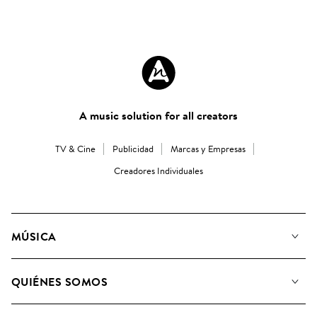
A music solution for all creators
TV & Cine
Publicidad
Marcas y Empresas
Creadores Individuales
MÚSICA
Nuestra música
QUIÉNES SOMOS
Buscar
Conozca a nuestro equipo
Listas de Reproducción