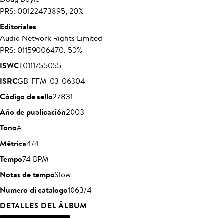
PRS: 00122473895, 20%
Editoriales
Audio Network Rights Limited
PRS: 01159006470, 50%
ISWC
T0111755055
ISRC
GB-FFM-03-06304
Código de sello
27831
Año de publicación
2003
Tono
A
Métrica
4/4
Tempo
74 BPM
Notas de tempo
Slow
Numero di catalogo
1063/4
DETALLES DEL ÁLBUM