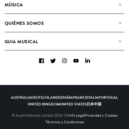
MÚSICA
Nuestra música
QUIÉNES SOMOS
Buscar
Conozca a nuestro equipo
Listas de Reproducción
GUIA MUSICAL
Candidaturas Nuevos Compositores
Álbumes
FAQ
Cómo usamos la IA
Colecciones
Facebook
Twitter
Instagram
YouTube
LinkedIn
Contacto
Top 20
AUSTRALIA
DEUTSCHLAND
ESPAÑA
FRANCE
ITALIA
PORTUGAL
UNITED KINGDOM
UNITED STATES
日本
中国
© Audio Network Limited
2026
UK
Info Legal
Privacidad y Cookies
Términos y Condiciones