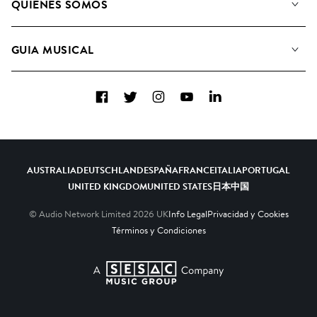
QUIÉNES SOMOS
Buscar
Conozca a nuestro equipo
Listas de Reproducción
GUIA MUSICAL
Candidaturas Nuevos Compositores
Álbumes
FAQ
Cómo usamos la IA
Colecciones
Facebook
Twitter
Instagram
YouTube
LinkedIn
Contacto
Top 20
AUSTRALIA
DEUTSCHLAND
ESPAÑA
FRANCE
ITALIA
PORTUGAL
UNITED KINGDOM
UNITED STATES
日本
中国
© Audio Network Limited
2026
UK
Info Legal
Privacidad y Cookies
Términos y Condiciones
A SESAC Company