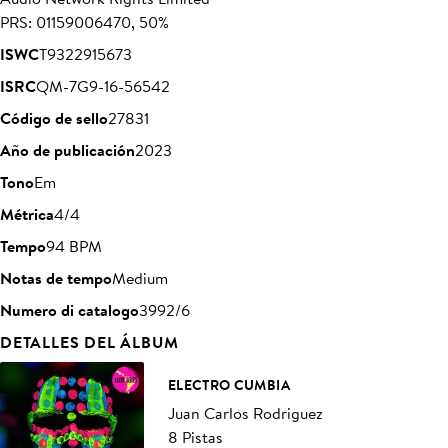
PRS: 01159006470, 50%
ISWC
T9322915673
ISRC
QM-7G9-16-56542
Código de sello
27831
Año de publicación
2023
Tono
Em
Métrica
4/4
Tempo
94 BPM
Notas de tempo
Medium
Numero di catalogo
3992/6
DETALLES DEL ÁLBUM
ELECTRO CUMBIA
Juan Carlos Rodriguez
8 Pistas