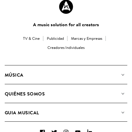
A music solution for all creators
TV & Cine
Publicidad
Marcas y Empresas
Creadores Individuales
MÚSICA
Nuestra música
QUIÉNES SOMOS
Buscar
Conozca a nuestro equipo
Listas de Reproducción
GUIA MUSICAL
Candidaturas Nuevos Compositores
Álbumes
FAQ
Cómo usamos la IA
Colecciones
Facebook
Twitter
Instagram
YouTube
LinkedIn