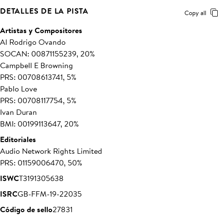
DETALLES DE LA PISTA
Copy all
Artistas y Compositores
Al Rodrigo Ovando
SOCAN: 00871155239, 20%
Campbell E Browning
PRS: 00708613741, 5%
Pablo Love
PRS: 00708117754, 5%
Ivan Duran
BMI: 00199113647, 20%
Editoriales
Audio Network Rights Limited
PRS: 01159006470, 50%
ISWC
T3191305638
ISRC
GB-FFM-19-22035
Código de sello
27831