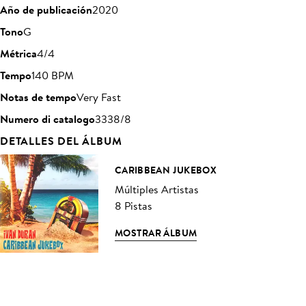
Año de publicación
2020
Tono
G
Métrica
4/4
Tempo
140 BPM
Notas de tempo
Very Fast
Numero di catalogo
3338/8
DETALLES DEL ÁLBUM
CARIBBEAN JUKEBOX
Múltiples Artistas
8 Pistas
MOSTRAR ÁLBUM