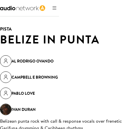
PISTA
BELIZE IN PUNTA
AL RODRIGO OVANDO
CAMPBELL E BROWNING
PABLO LOVE
IVAN DURAN
Belizean punta rock with call & response vocals over frenetic
Garifuna drumming & Caribbean rhythms
.