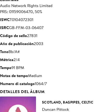
Audio Network Rights Limited
PRS: 01159006470, 50%
ISWC
T0104072301
ISRC
GB-FFM-03-06407
Código de sello
27831
Año de publicación
2003
Tono
Bb/A#
Métrica
2/4
Tempo
91 BPM
Notas de tempo
Medium
Numero di catalogo
1064/7
DETALLES DEL ÁLBUM
SCOTLAND, BAGPIPES, CELTIC
Duncan Pittock