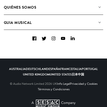
Nuestra música
QUIÉNES SOMOS
Buscar
Conozca a nuestro equipo
Listas de Reproducción
GUIA MUSICAL
Candidaturas Nuevos Compositores
Álbumes
FAQ
Cómo usamos la IA
Colecciones
Facebook
Twitter
Instagram
YouTube
LinkedIn
Contacto
Top 20
AUSTRALIA
DEUTSCHLAND
ESPAÑA
FRANCE
ITALIA
PORTUGAL
UNITED KINGDOM
UNITED STATES
日本
中国
© Audio Network Limited
2026
UK
Info Legal
Privacidad y Cookies
Términos y Condiciones
A SESAC Company