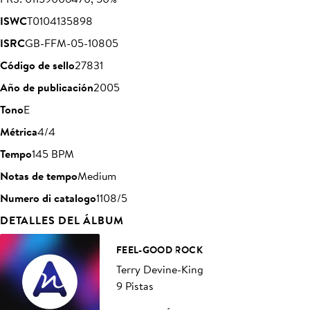
ISWC
T0104135898
ISRC
GB-FFM-05-10805
Código de sello
27831
Año de publicación
2005
Tono
E
Métrica
4/4
Tempo
145 BPM
Notas de tempo
Medium
Numero di catalogo
1108/5
DETALLES DEL ÁLBUM
FEEL-GOOD ROCK
Terry Devine-King
9 Pistas