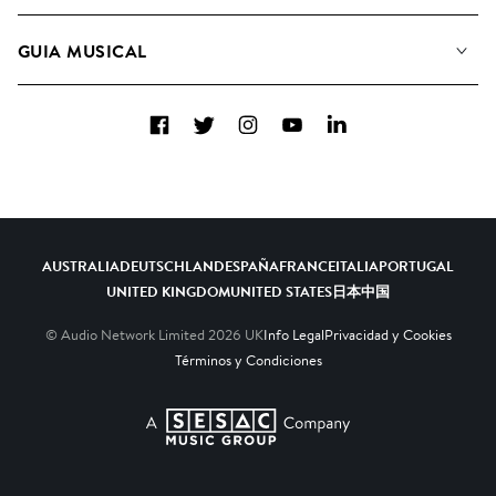
Conozca a nuestro equipo
Listas de Reproducción
GUIA MUSICAL
Candidaturas Nuevos Compositores
Álbumes
FAQ
Cómo usamos la IA
Colecciones
Facebook
Twitter
Instagram
YouTube
LinkedIn
Contacto
Top 20
AUSTRALIA
DEUTSCHLAND
ESPAÑA
FRANCE
ITALIA
PORTUGAL
UNITED KINGDOM
UNITED STATES
日本
中国
© Audio Network Limited
2026
UK
Info Legal
Privacidad y Cookies
Términos y Condiciones
A SESAC Company