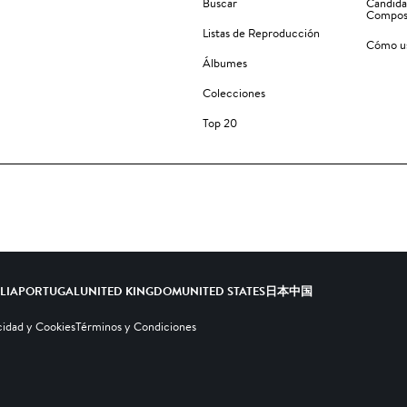
Buscar
Candida
Compos
Listas de Reproducción
Cómo us
Álbumes
Colecciones
Top 20
ALIA
PORTUGAL
UNITED KINGDOM
UNITED STATES
日本
中国
cidad y Cookies
Términos y Condiciones