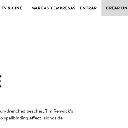
TV & CINE
MARCAS Y EMPRESAS
ENTRAR
CREAR UN
E
 sun-drenched beaches, Tim Renwick’s
to spellbinding effect, alongside