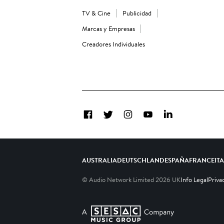
TV & Cine
Publicidad
Marcas y Empresas
Creadores Individuales
Facebook
Twitter
Instagram
YouTube
LinkedIn
AUSTRALIA
DEUTSCHLAND
ESPAÑA
FRANCE
IT
© Audio Network Limited
2026
UK
Info Legal
Priva
A SESAC Company