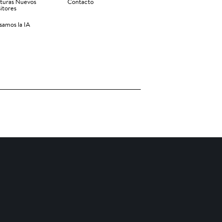
turas Nuevos
Contacto
itores
amos la IA