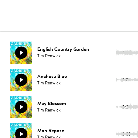
English Country Garden
2:56
Tim Renwick
Anchusa Blue
3:06
Tim Renwick
May Blossom
3:26
Tim Renwick
Mon Repose
3:05
Tim Renwick