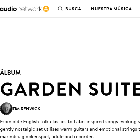
BUSCA
NUESTRA MÚSICA
ÁLBUM
GARDEN SUIT
TIM RENWICK
From olde English folk classics to Latin-inspired songs evoking
gently nostalgic set utilises warm guitars and emotional strings 
marimba, glockenspiel, fiddle and recorder.